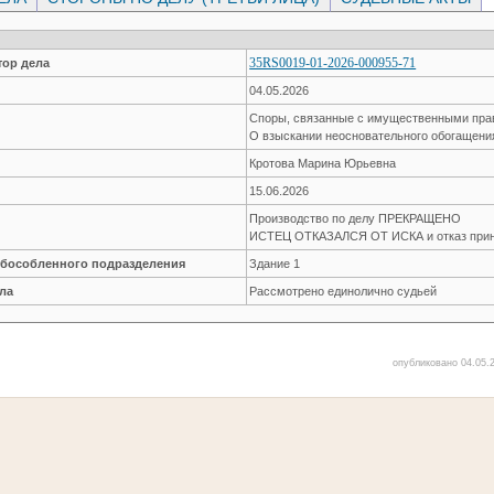
35RS0019-01-2026-000955-71
ор дела
04.05.2026
Споры, связанные с имущественными пр
О взыскании неосновательного обогащени
Кротова Марина Юрьевна
15.06.2026
Производство по делу ПРЕКРАЩЕНО
ИСТЕЦ ОТКАЗАЛСЯ ОТ ИСКА и отказ прин
обособленного подразделения
Здание 1
ла
Рассмотрено единолично судьей
опубликовано 04.05.2