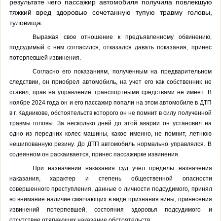
результате чего пассажир автомобиля получила повлекшую
тяжкий вред здоровью сочетанную тупую травму головы,
туловища.
Выражая свое отношение к предъявленному обвинению,
подсудимый с ним согласился, отказался давать показания, принес
потерпевшей извинения.
Согласно его показаниям, полученным на предварительном
следствии, он приобрел автомобиль, на учет его как собственник не
ставил, прав на управление транспортными средствами не имеет. В
ноябре 2024 года он и его пассажир попали на этом автомобиле в ДТП
в г. Кадникове, обстоятельств которого он не помнит в силу полученной
травмы головы. За несколько дней до этой аварии он установил на
одно из передних колес машины, какое именно, не помнит, летнюю
нешипованную резину. До ДТП автомобиль нормально управлялся. В
содеянном он раскаивается, принес пассажирке извинения.
При назначении наказания суд учел пределы назначения
наказания,
характер и степень общественной опасности
совершенного преступления, данные о личности подсудимого, принял
во внимание наличие смягчающих в виде признания вины, принесения
извинений потерпевшей, состояния здоровья подсудимого и
отсутствие отягчающих наказание обстоятельств.