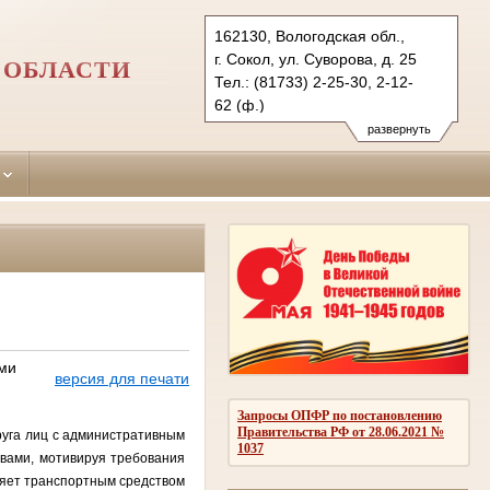
162130, Вологодская обл.,
г. Сокол, ул. Суворова, д. 25
 ОБЛАСТИ
Тел.: (81733) 2-25-30, 2-12-
62 (ф.)
sokolsky.vld@sudrf.ru
развернуть
ыми
версия для печати
Запросы ОПФР по постановлению
Правительства РФ от 28.06.2021 №
руга лиц с административным
1037
вами, мотивируя требования
ляет транспортным средством