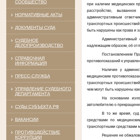
СООБЩЕСТВО
при наличии медицинских пр
расстройство, вызванное
НОРМАТИВНЫЕ АКТЫ
административным ответчи
транспортных происшествий,
ДОКУМЕНТЫ СУДА
быть нарушены как права и з
Административный 
СУДЕБНОЕ
ДЕЛОПРОИЗВОДСТВО
надлежащим образом, об отл
Постановлением Пра
СПРАВОЧНАЯ
противопоказаний к управле
ИНФОРМАЦИЯ
Наличие у админист
ПРЕСС-СЛУЖБА
медицинским противопоказан
транспортных происшествий,
УПРАВЛЕНИЕ СУДЕБНОГО
чем могут быть нарушены как
ДЕПАРТАМЕНТА
На основании изло
автолюбителю о прекращении
СУДЫ СУБЪЕКТА РФ
В то же время, суд
ВАКАНСИИ
средствами по медицинским
транспортными средствами м
ПРОТИВОДЕЙСТВИЕ
Решение не обжалова
КОРРУПЦИИ