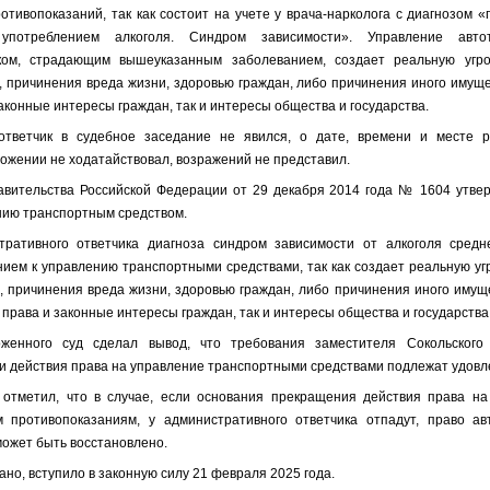
отивопоказаний, так как состоит на учете у врача-нарколога с диагнозом «
 употреблением алкоголя. Синдром зависимости». Управление авто
ком, страдающим вышеуказанным заболеванием, создает реальную угро
 причинения вреда жизни, здоровью граждан, либо причинения иного имуще
аконные интересы граждан, так и интересы общества и государства.
ответчик в судебное заседание не явился, о дате, времени и месте 
ожении не ходатайствовал, возражений не представил.
вительства Российской Федерации от 29 декабря 2014 года № 1604 утве
нию транспортным средством.
ративного ответчика диагноза синдром зависимости от алкоголя средне
ием к управлению транспортными средствами, так как создает реальную уг
 причинения вреда жизни, здоровью граждан, либо причинения иного имуще
 права и законные интересы граждан, так и интересы общества и государства
женного суд сделал вывод, что требования заместителя Сокольского
 действия права на управление транспортными средствами подлежат удовл
 отметил, что в случае, если основания прекращения действия права н
 противопоказаниям, у административного ответчика отпадут, право а
ожет быть восстановлено.
но, вступило в законную силу 21 февраля 2025 года.