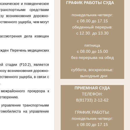
ГРАФИК РАБОТЫ СУДА
психическое и поведенческое
транспортными средствами
понедельник-четверг:
зу возникновения дорожно-
с 08.00 до 17.15
ственного ущерба, чем могут
обеденный перерыв:
с 12.30. до 13.30
рассмотрения дела извещен
пятница
ржден Перечень медицинских
с 08.00 до 15.00
без перерыва на обед
й стадии (F10.2), является
суббота, воскресенье:
розу возникновения дорожно-
выходные дни
ственного ущерба, в связи с
.
ПРИЕМНАЯ СУДА
 межрайонного прокурора к
ТЕЛЕФОН:
етворению.
8(81733) 2-12-62
а управление транспортными
втомобилиста на управление
ГРАФИК РАБОТЫ:
понедельник-четверг:
с 08.00 до 17.15