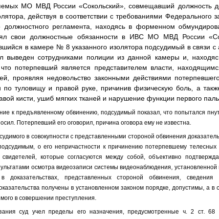
няемых МО МВД России «Сокольский», совмещавший должность д
олятора, действуя в соответствии с требованиями Федерального з
о должностного регламента, находясь в форменном обмундирова
нял свои должностные обязанности в ИВС МО МВД России «Со
вшийся в каме­ре № 8 указанного изолятора подсудимый в связи с
л выведен сотрудниками полиции из данной камеры и, находясь
 что потерпевший яв­ляется представителем власти, находящим
тей, проявляя недовольство законными действиями потерпевшег
и по туловищу и правой руке, причинив физическую боль, а такж
авой кисти, ушиб мягких тканей и нарушение функции первого паль
ие к предъявленному обвинению, подсудимый показал, что попытался пнут
носил. Потерпевший его оговорил, причина оговора ему не известна.
судимого в совокупности с представленными стороной обвинения доказательс
подсудимым, о его непричастности к причинению потерпевшему телесных
 свидетелей, которые согласуются между собой, объективно подтвержд
зультатами осмотра видеозаписи системы видеонаблюдения, установленной 
в доказательствах, представленных стороной обвинения, сведения
доказательства получены в установленном законом порядке, допустимы, а в 
имого в совершении преступления.
зания суд учел пределы его назначения, предусмотренные ч. 2 ст. 68