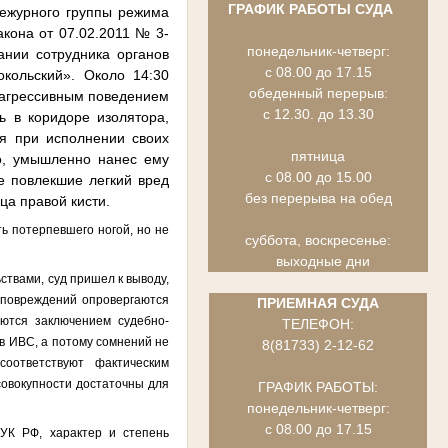
ГРАФИК РАБОТЫ СУДА
ежурного группы режима
акона от 07.02.2011 № 3-
понедельник-четверг:
нии сотрудника органов
с 08.00 до 17.15
кольский». Около 14:30
обеденный перерыв:
 агрессив­ным поведением
с 12.30. до 13.30
 в коридоре изолятора,
ся при исполнении своих
пятница
о, умышленно нанес ему
с 08.00 до 15.00
е повлекшие легкий вред
без перерыва на обед
ца правой кисти.
ь потерпевшего ногой, но не
суббота, воскресенье:
выходные дни
твами, суд пришел к выводу,
 повреждений опровергаются
ПРИЕМНАЯ СУДА
аются заключением судебно-
ТЕЛЕФОН:
в ИВС, а потому сомнений не
8(81733) 2-12-62
соответствуют фактическим
совокупности достаточны для
ГРАФИК РАБОТЫ:
понедельник-четверг:
с 08.00 до 17.15
 УК РФ, характер и степень