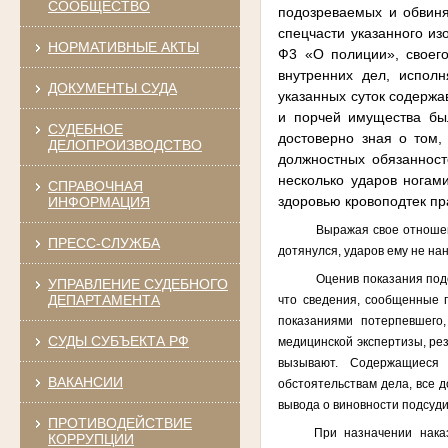
СООБЩЕСТВО
подозревае­мых и обви
спецчасти указанного из
НОРМАТИВНЫЕ АКТЫ
Ф3 «О полиции», своег
внутренних дел, испол
ДОКУМЕНТЫ СУДА
указанных суток содержа
и порчей имущества бы
СУДЕБНОЕ
достоверно зная о том,
ДЕЛОПРОИЗВОДСТВО
должностных обязаннос
несколько ударов ногам
СПРАВОЧНАЯ
здоровью кровоподтек пр
ИНФОРМАЦИЯ
Выражая свое отношен
ПРЕСС-СЛУЖБА
дотянулся, ударов ему не на
Оценив показания под
УПРАВЛЕНИЕ СУДЕБНОГО
ДЕПАРТАМЕНТА
что сведения, сообщенные 
показаниями потерпевшего,
СУДЫ СУБЪЕКТА РФ
медицинской экспертизы, ре
вызывают. Содержащиеся 
ВАКАНСИИ
обстоятельствам дела, все 
вывода о виновности подсуд
ПРОТИВОДЕЙСТВИЕ
При назначении нака
КОРРУПЦИИ