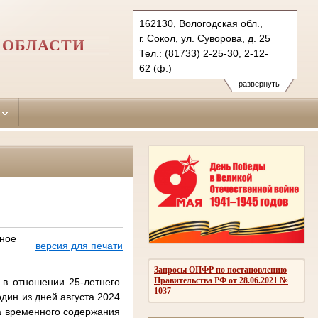
162130, Вологодская обл.,
г. Сокол, ул. Суворова, д. 25
 ОБЛАСТИ
Тел.: (81733) 2-25-30, 2-12-
62 (ф.)
sokolsky.vld@sudrf.ru
развернуть
нное
версия для печати
Запросы ОПФР по постановлению
Правительства РФ от 28.06.2021 №
в отношении 25-летнего
1037
дин из дней августа 2024
а временного содержания