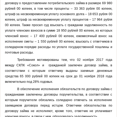
договору о предоставлении потребительского займа в размере 69 980
рублей 00 копеек, в том числе проценты – 33 363 рубля 00 копеек,
штраф за несвоевременную уплату основного долга – 18 653 рубля 00
копеек, штраф за несвоевременную уплату процентов – 17 964 рубля
00 копеек. Также просил суд взыскать с гражданки задолженность по
уплате членских взносов в сумме 18 950 рублей 00 копеек, из которых
членский взнос – 17 400 рублей 00 копеек, ежемесячный взнос на
исполнение сметы – 1 550 рублей 00 копеек; взыскать с ответчиков в
солидарном порядке расходы по уплате государственной пошлины и
почтовые расходы.
Требования мотивированы тем, что 02 ноября 2017 года
между СКПК «Сокол» и гражданкой заключен договор займа, в
соответствии с которым ответчику выданы заемные денежные
средства 65 000 рублей 00 копеек на срок до 01 ноября 2018 года
включительно под 28% годовых.
В обеспечение исполнения обязательств по договору займа с
гражданками заключены договоры поручительства, в соответствии с
которым поручители обязались солидарно отвечать за исполнение
заемщиком договора перед истцом. Ответчики обязательства по
договору займа не исполняют, кроме того, ответчик не уплачивает
членские взносы, в связи с чем, образовалась задолженность.