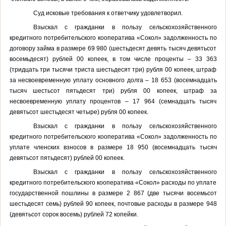
Суд исковые требования к ответчику удовлетворил.
Взыскал с гражданки в пользу сельскохозяйственного
кредитного потребительского кооператива «Сокол» задолженность по
договору займа в размере 69 980 (шестьдесят девять тысяч девятьсот
восемьдесят) рублей 00 копеек, в том числе проценты – 33 363
(тридцать три тысячи триста шестьдесят три) рубля 00 копеек, штраф
за несвоевременную уплату основного долга – 18 653 (восемнадцать
тысяч шестьсот пятьдесят три) рубля 00 копеек, штраф за
несвоевременную уплату процентов – 17 964 (семнадцать тысяч
девятьсот шестьдесят четыре) рубля 00 копеек.
Взыскал с гражданки в пользу сельскохозяйственного
кредитного потребительского кооператива «Сокол» задолженность по
уплате членских взносов в размере 18 950 (восемнадцать тысяч
девятьсот пятьдесят) рублей 00 копеек.
Взыскал с гражданки в пользу сельскохозяйственного
кредитного потребительского кооператива «Сокол» расходы по уплате
государственной пошлины в размере 2 867 (две тысячи восемьсот
шестьдесят семь) рублей 90 копеек, почтовые расходы в размере 948
(девятьсот сорок восемь) рублей 72 копейки.