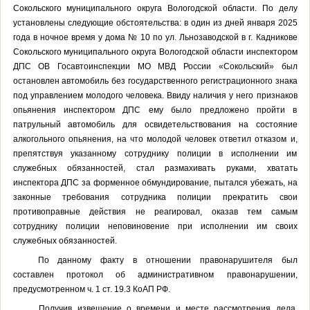
Сокольского муниципального округа Вологодской области. По делу
установлены следующие обстоятельства: в один из дней января 2025
года в ночное время у дома № 10 по ул. Льнозаводской в г. Кадникове
Сокольского муниципального округа Вологодской области инспектором
ДПС ОВ Госавтоинспекции МО МВД России «Сокольский» был
остановлен автомобиль без государственного регистрационного знака
под управлением молодого человека. Ввиду наличия у него признаков
опьянения инспектором ДПС ему было предложено пройти в
патрульный автомобиль для освидетельствования на состояние
алкогольного опьянения, на что молодой человек ответил отказом и,
препятствуя указанному сотруднику полиции в исполнении им
служебных обязанностей, стал размахивать руками, хватать
инспектора ДПС за форменное обмундирование, пытался убежать, на
законные требования сотрудника полиции прекратить свои
противоправные действия не реагировал, оказав тем самым
сотруднику полиции неповиновение при исполнении им своих
служебных обязанностей.
По данному факту в отношении правонарушителя был
составлен протокол об административном правонарушении,
предусмотренном ч. 1 ст. 19.3 КоАП РФ.
Получив извещение о времени и месте рассмотрения дела,