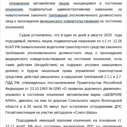
(
управление
автомобилем
лицом
, находящимся в состоянии
опьянения
, подвергнутым административному наказанию за
невыполнение законного
требования
уполномоченного должностного
лица о прохождении
медицинского освидетельствования
на состояние
опьянения)
Судом установлено, что в один из дней в августе
2025
года
подсудимый, являясь лицом, подвергнутым наказанию по ч.1 ст. 12.26
КоАП РФ (невыполнение водителем транспортного средства законного
требования уполномоченного должностного лица о прохождении
медицинского освидетельствования на состояние опьянения, если
такие действия (бездействия) не содержат уголовно наказуемого
деяния) и будучи лишенным права управления транспортным
средством, действуя умышленно, в нарушение требований 2.1.1 и 2.7
ПДД РФ, утвержденных постановлением Правительства Российской
Федерации от 23.10.1993 №1090 «О правилах дорожного движения»,
управлял в состоянии опьянения автомобилем марки «ШЕВРОЛЕ
КЛАН», двигаясь на нем по дорогам Сокольского округа Вологодской
области и в 05 часов 05 минут был остановлен сотрудниками ДПС
Госавтоинспекции на участке автодороги «Сокол-Шера».
Подсудимый, имеющий признаки опьянения, на основании ст.
27.12 КоАП РФ был отстранен инспектором ДПС от управления