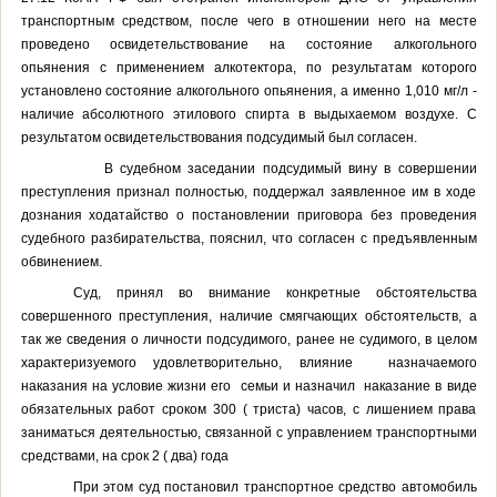
транспортным средством, после чего в отношении него на месте
проведено освидетельствование на состояние алкогольного
опьянения с применением алкотектора, по результатам которого
установлено состояние алкогольного опьянения, а именно 1,010 мг/л -
наличие абсолютного этилового спирта в выдыхаемом воздухе. С
результатом освидетельствования подсудимый был согласен.
В судебном заседании подсудимый вину в совершении
преступления признал полностью, поддержал заявленное им в ходе
дознания ходатайство о постановлении приговора без проведения
судебного разбирательства, пояснил, что согласен с предъявленным
обвинением.
Суд, принял во внимание конкретные обстоятельства
совершенного преступления, наличие смягчающих обстоятельств, а
так же сведения о личности подсудимого, ранее не судимого, в целом
характеризуемого удовлетворительно, влияние
назначаемого
наказания на условие жизни его
семьи и назначил
наказание в виде
обязательных работ сроком 300 ( триста) часов, с лишением права
заниматься деятельностью, связанной с управлением транспортными
средствами, на срок 2 ( два) года
При этом суд постановил транспортное средство автомобиль