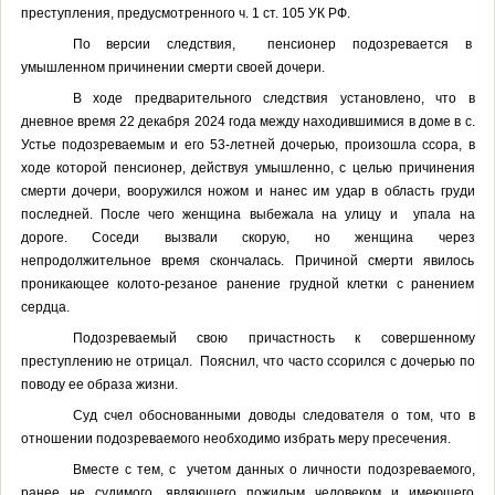
преступления, предусмотренного
ч. 1
ст. 105
УК РФ.
По версии следствия,
пенсионер подозревается в
умышленном причинении смерти своей дочери.
В ходе предварительного следствия установлено, что в
дневное время 22 декабря 2024 года между находившимися в доме в с.
Устье подозреваемым и его
53-летней
дочерью, произошла ссора, в
ходе которой пенсионер, действуя умышленно, с целью причинения
смерти дочери, вооружился ножом и нанес им удар в область груди
последней. После чего женщина выбежала на улицу и
упала на
дороге. Соседи вызвали скорую, но женщина через
непродолжительное время скончалась. Причиной смерти явилось
проникающее колото-резаное ранение грудной клетки с ранением
сердца.
Подозреваемый свою причастность к совершенному
преступлению не отрицал.
Пояснил, что часто ссорился с дочерью по
поводу ее образа жизни.
Суд счел обоснованными доводы следователя о том, что в
отношении подозреваемого необходимо избрать меру пресечения.
Вместе с тем
, с
учетом данных о личности подозреваемого,
ранее не судимого, являющего пожилым человеком и имеющего