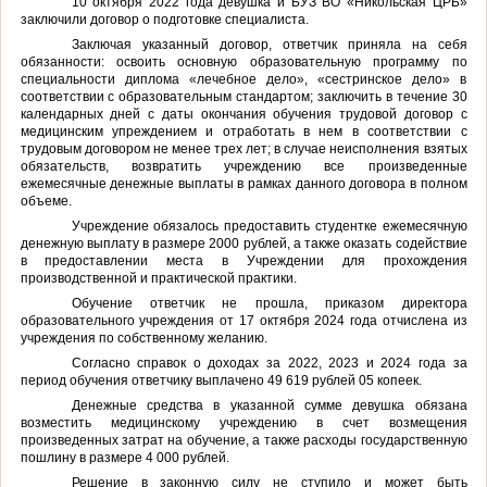
10 октября 2022 года девушка и
БУЗ ВО «Никольская ЦРБ»
заключили договор о подготовке специалиста.
Заключая указанный договор, ответчик приняла на себя
обязанности: о
своить основную образовательную программу
п
o
специальности диплома «лечебное дело», «сестринское дело» в
соответствии с образовательным стандартом; заключить в течение 30
календарных дней с даты окончания обучения трудовой договор с
медицинским упреждением и отработать в нем в соответствии с
трудовым договором не менее трех лет; в
случае неисполнения взятых
обязательств, возвратить учреждению все произведенные
ежемесячные денежные выплаты в рамках данного договора в полном
объеме.
Учреждение обязалось предоставить студентке ежемесячную
денежную выплату в размере 2000 рублей, а также оказать содействие
в предоставлении места в Учреждении для прохождения
производственной и практической практики.
Обучение ответчик не прошла, приказом директора
образовательного учреждения от 17 октября 2024 года отчислена из
учреждения по собственному желанию.
Согласно справок о доходах за 2022, 2023 и 2024 года за
период обучения ответчику выплачено 49 619 рублей 05 копеек.
Денежные средства в указанной сумме девушка обязана
возместить медицинскому учреждению
в счет возмещения
произведенных затрат на обучение, а также расходы государственную
пошлину в размере 4 000 рублей.
Решение в законную силу не ступило и может быть