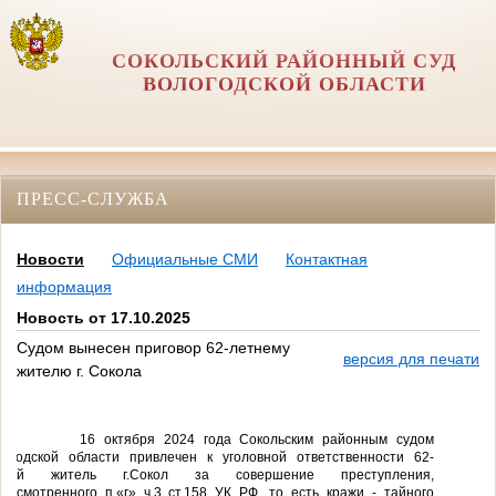
СОКОЛЬСКИЙ РАЙОННЫЙ СУД
ВОЛОГОДСКОЙ ОБЛАСТИ
ПРЕСС-СЛУЖБА
Новости
Официальные СМИ
Контактная
информация
Новость от 17.10.2025
Судом вынесен приговор 62-летнему
версия для печати
жителю г. Сокола
16 октября 2024 года Сокольским районным судом
логодской области привлечен к уголовной ответственности 62-
тний житель г.Сокол
за совершение
преступления,
едусмотренного п.«г» ч.3 ст.158 УК РФ
, то есть кражи - тайного