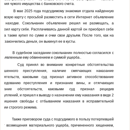
ения чужого имущества с банковского счета.
В мае 2025 года подсудимому знакомая отдала найденную
ковскую карту с просьбой разместить в сети Интернет объявление
ее находке. Сокольчанин объявление решил не размещать, а
своил карту себе. Расплачиваясь данной картой он приобрел себе
и, а также купил по сумке и очки свои друзьям. После того, как на
те закончились деньги, он выкинул ее в кусты.
В судебном заседании сокольчанин полностью согласился с
едъявленным ему обвинением и суммой ущерба..
Суд принял
во внимание конкретные обстоятельства
вершенного преступления, наличие смягчающих наказание
стоятельств, каковыми суд признал
активное способствование
сследованию преступления и признание вины,
и отягчающих
казание обстоятельств, каковыми суд признал
рецидив
еступлений
, и пришел к выводу о назначении ему наказания в виде 2
т лишения свободы
с отбыванием наказания в исправительной
онии строгого режима.
Также приговором суда с подсудимого в пользу потерпевшей
счет возмещения материального ущерба, причиненного хищением,