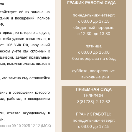
ГРАФИК РАБОТЫ СУДА
ма.
тайствует об их замене на
понедельник-четверг:
кания и поощрений, полное
с 08.00 до 17.15
РФ.
обеденный перерыв:
ериал, из которого следует,
с 12.30. до 13.30
 себя удовлетворительно, в
 ст. 106 УИК РФ, нарушений
пятница
еском учете как склонный к
с 08.00 до 15.00
дически, делает правильные
без перерыва на обед
нал, исполнительных листов в
суббота, воскресенье:
выходные дни
, что замена ему оставшейся
ПРИЕМНАЯ СУДА
вину в совершении которого
ТЕЛЕФОН:
ал, работал, к поощрениям
8(81733) 2-12-62
РФ, отказал осужденному в
ГРАФИК РАБОТЫ:
ми.
понедельник-четверг:
ковано 09.10.2025 12:12 (МСК)
с 08.00 до 17.15