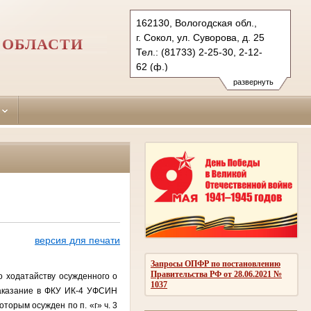
162130, Вологодская обл.,
г. Сокол, ул. Суворова, д. 25
 ОБЛАСТИ
Тел.: (81733) 2-25-30, 2-12-
62 (ф.)
sokolsky.vld@sudrf.ru
развернуть
версия для печати
Запросы ОПФР по постановлению
Правительства РФ от 28.06.2021 №
ходатайству осужденного о
1037
наказание в ФКУ ИК-4 УФСИН
оторым осужден по п. «г» ч. 3