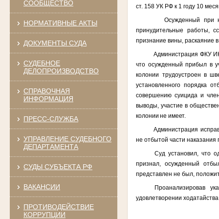
СООБЩЕСТВО
ст. 158 УК РФ к 1 году 10 м
Осужденный при н
НОРМАТИВНЫЕ АКТЫ
принудительные работы, с
признание вины, раскаяние в
ДОКУМЕНТЫ СУДА
Администрация ФКУ ИК
СУДЕБНОЕ
что осужденный прибыл в у
ДЕЛОПРОИЗВОДСТВО
колонии трудоустроен в шв
установленного порядка от
СПРАВОЧНАЯ
совершению суицида и чле
ИНФОРМАЦИЯ
выводы, участие в обществе
колонии не имеет.
ПРЕСС-СЛУЖБА
Администрация исправ
УПРАВЛЕНИЕ СУДЕБНОГО
не отбытой части наказания
ДЕПАРТАМЕНТА
Суд установил, что о
признал, осужденный отбы
СУДЫ СУБЪЕКТА РФ
представлен не был, положи
ВАКАНСИИ
Проанализировав ука
удовлетворении ходатайства
ПРОТИВОДЕЙСТВИЕ
КОРРУПЦИИ