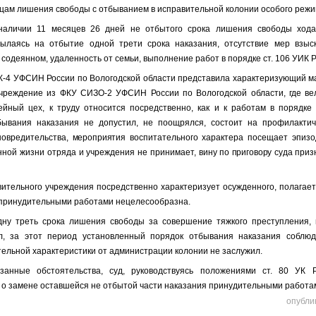
есяцам лишения свободы с отбыванием в исправительной колонии особого режи
аличии 11 месяцев 26 дней не отбытого срока лишения свободы хода
сылаясь на отбытие одной трети срока наказания, отсутствие мер взыс
 содеянном, удаленность от семьи, выполнение работ в порядке ст. 106 УИК 
-4 УФСИН России по Вологодской области представила характеризующий мат
чреждение из ФКУ СИЗО-2 УФСИН России по Вологодской области, где вел
ейный цех, к труду относится посредственно, как и к работам в порядке
бывания наказания не допустил, не поощрялся, состоит на профилактич
новредительства,
мероприятия
воспитательного характера посещает эпизо
нной жизни отряда и учреждения не принимает,
вину по приговору суда приз
ительного учреждения посредственно характеризует осужденного, полагает
 принудительными работами нецелесообразна.
дну треть срока лишения свободы за совершение тяжкого преступления, 
л, за этот период установленный порядок отбывания наказания соблюд
тельной характеристики от администрации колонии не заслужил.
занные обстоятельства, суд, руководствуясь положениями ст. 80 УК 
 о замене оставшейся не отбытой части наказания принудительными работа
опубли