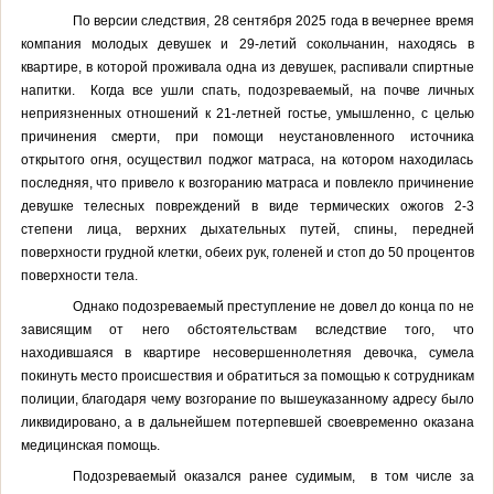
По версии следствия,
28 сентября 2025 года в вечернее время
компания молодых девушек и 29-летий сокольчанин, находясь в
квартире, в которой проживала одна из девушек, распивали спиртные
напитки. Когда все ушли спать, подозреваемый, на почве личных
неприязненных отношений к 21-летней гостье, умышленно, с целью
причинения смерти, при помощи неустановленного источника
открытого огня, осуществил поджог матраса, на котором находилась
последняя, что привело к возгоранию матраса и повлекло причинение
девушке телесных повреждений в виде термических ожогов 2-3
степени лица, верхних дыхательных путей, спины, передней
поверхности грудной клетки, обеих рук, голеней и стоп до 50 процентов
поверхности тела.
Однако подозреваемый преступление не довел до конца по не
зависящим от него обстоятельствам вследствие того, что
находившаяся в квартире несовершеннолетняя девочка, сумела
покинуть место происшествия и обратиться за помощью к сотрудникам
полиции, благодаря чему возгорание по вышеуказанному адресу было
ликвидировано, а в дальнейшем потерпевшей своевременно оказана
медицинская помощь.
Подозреваемый оказался ранее судимым, в том числе за