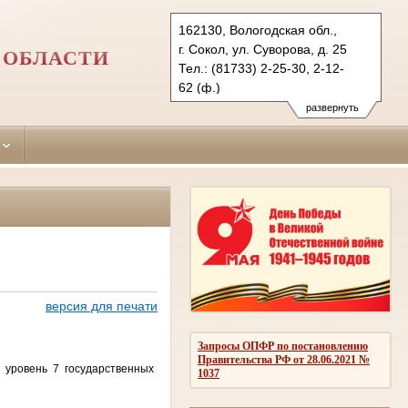
162130, Вологодская обл.,
г. Сокол, ул. Суворова, д. 25
 ОБЛАСТИ
Тел.: (81733) 2-25-30, 2-12-
62 (ф.)
sokolsky.vld@sudrf.ru
развернуть
версия для печати
Запросы ОПФР по постановлению
Правительства РФ от 28.06.2021 №
 уровень 7 государственных
1037