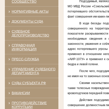
Подсудимый, являясь
СООБЩЕСТВО
МО МВД России «Сокольский
НОРМАТИВНЫЕ АКТЫ
потерпевшего обстоятельств
факт совершения им каких-л
ДОКУМЕНТЫ СУДА
В ходе беседы под
совершенного на территори
СУДЕБНОЕ
показатели раскрываемости
ДЕЛОПРОИЗВОДСТВО
необходимые сведения и п
законности, уважения и соб
СПРАВОЧНАЯ
адрес потерпевшего угрозы 
ИНФОРМАЦИЯ
применил в отношении него
ПРЕСС-СЛУЖБА
«АИР-107У» и применил к си
бедра и левой голени.
УПРАВЛЕНИЕ СУДЕБНОГО
После чего, подсуди
ДЕПАРТАМЕНТА
не имея на то законных осно
СУДЫ СУБЪЕКТА РФ
Своими насильствен
также телесные повреждения
ВАКАНСИИ
кровоподтеков передней пов
Действия подсудим
ПРОТИВОДЕЙСТВИЕ
совершение должностным лиц
КОРРУПЦИИ