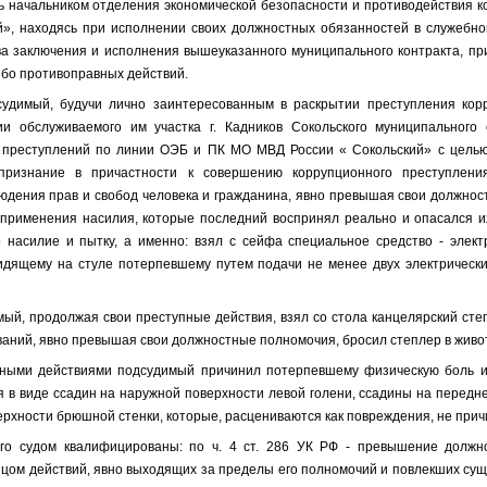
 начальником отделения экономической безопасности и противодействия к
», находясь при исполнении своих должностных обязанностей в служебном
а заключения и исполнения вышеуказанного муниципального контракта, п
ибо противоправных действий.
судимый,
будучи лично заинтересованным в раскрытии преступления кор
и обслуживаемого им участка г. Кадников Сокольского муниципального
 преступлений по линии ОЭБ и ПК МО МВД России « Сокольский» с цель
ризнание в причастности к совершению коррупционного преступления
людения прав и свобод человека и гражданина, явно превышая свои должнос
применения насилия, которые последний воспринял реально и опасался и
 насилие и пытку, а именно: взял с сейфа специальное средство - элект
дящему на стуле потерпевшему путем подачи не менее двух электрически
мый, продолжая свои преступные действия, взял со стола канцелярский сте
ваний,
явно превышая свои должностные полномочия, бросил степлер в живо
ными действиями подсудимый причинил потерпевшему физическую боль и
 в виде ссадин на наружной поверхности левой голени, ссадины на передне
ерхности брюшной стенки, которые, расцениваются как повреждения, не при
ого судом квалифицированы:
по ч. 4 ст. 286 УК РФ - превышение должн
ом действий, явно выходящих за пределы его полномочий и повлекших су