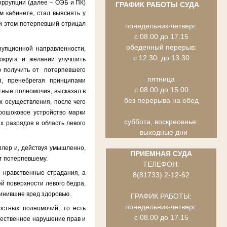
оррупции (далее – ОЭБ и ПК)
ГРАФИК РАБОТЫ СУДА
 кабинете, стал выяснять у
ри этом потерпевший отрицал
понедельник-четверг:
с 08.00 до 17.15
обеденный перерыв:
рупционной направленности,
с 12.30. до 13.30
 округа и желании улучшить
ю получить от потерпевшего
пятница
,
пренебрегая принципами
с 08.00 до 15.00
тные полномочия, высказал в
без перерыва на обед
х осуществления, после чего
рошоковое устройство марки
суббота, воскресенье:
х разрядов в область левого
выходные дни
плер и, действуя умышленно,
ПРИЕМНАЯ СУДА
т потерпевшему.
ТЕЛЕФОН:
 нравственные страдания, а
8(81733) 2-12-62
й поверхности левого бедра,
чинившие вред здоровью.
ГРАФИК РАБОТЫ:
понедельник-четверг:
остных полномочий, то есть
с 08.00 до 17.15
щественное нарушение прав и