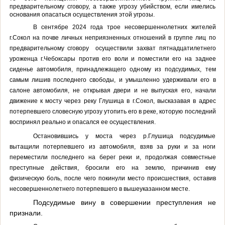
предварительному сговору, а также угрозу убийством, если имелись
основания опасаться осуществления этой угрозы.
В сентябре 2024 года трое несовершеннолетних жителей
г.Сокол на почве личных неприязненных отношений в группе лиц по
предварительному сговору осуществили захват пятнадцатилетнего
уроженца г.Чебоксары против его воли и поместили его на заднее
сиденье автомобиля, принадлежащего одному из подсудимых, тем
самым лишив последнего свободы, и умышленно удерживали его в
салоне автомобиля, не открывая двери и не выпуская его, начали
движение к мосту через реку Глушица в г.Сокол, высказавая в адрес
потерпевшего словесную угрозу утопить его в реке, которую последний
воспринял реально и опасался ее осуществления.
Остановившись у моста через р.Глушица подсудимые
вытащили потерпевшего из автомобиля, взяв за руки и за ноги
переместили последнего на берег реки и, продолжая совместные
преступные действия, бросили его на землю, причинив ему
физическую боль, после чего покинули место происшествия, оставив
несовершеннолетнего потерпевшего в вышеуказанном месте.
Подсудимые вину в совершении преступления не
признали.