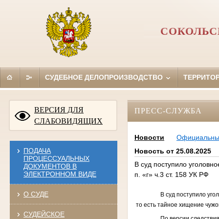
СОКОЛЬС
СУДЕБНОЕ ДЕЛОПРОИЗВОДСТВО
ТЕРРИТО
ВЕРСИЯ ДЛЯ
ПРЕСС-СЛУЖБА
СЛАБОВИДЯЩИХ
Новости
Официальн
ПОДАЧА
Новость от 25.08.2025
ПРОЦЕССУАЛЬНЫХ
В суд поступило уголовно
ДОКУМЕНТОВ В
ЭЛЕКТРОННОМ ВИДЕ
п. «г» ч.3 ст. 158 УК РФ
О СУДЕ
В суд поступило уго
то есть тайное хи
щ
ение чужо
СУДЕЙСКОЕ
По версии следствия