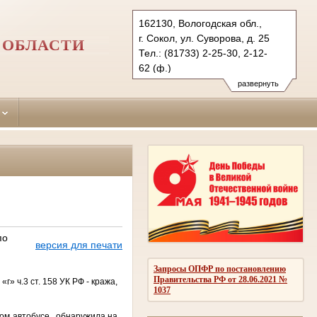
162130, Вологодская обл.,
г. Сокол, ул. Суворова, д. 25
 ОБЛАСТИ
Тел.: (81733) 2-25-30, 2-12-
62 (ф.)
sokolsky.vld@sudrf.ru
развернуть
по
версия для печати
Запросы ОПФР по постановлению
Правительства РФ от 28.06.2021 №
» ч.3 ст. 158 УК РФ -
кража,
1037
ском автобусе, обнаружила на