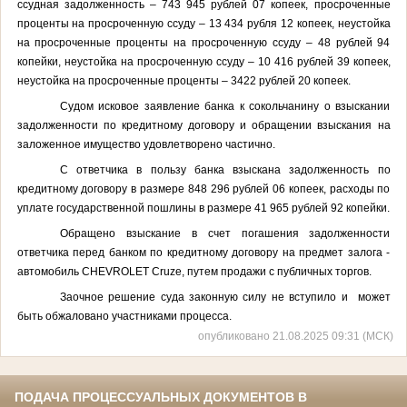
ссудная задолженность – 743 945 рублей 07 копеек, просроченные
проценты на просроченную ссуду – 13 434 рубля 12 копеек, неустойка
на просроченные проценты на просроченную ссуду – 48 рублей 94
копейки, неустойка на просроченную ссуду – 10 416 рублей 39 копеек,
неустойка на просроченные проценты – 3422 рублей 20 копеек.
Судом исковое заявление банка к сокольчанину о взыскании
задолженности по кредитному договору и обращении взыскания на
заложенное имущество удовлетворено частично.
С ответчика в пользу банка взыскана задолженность по
кредитному договору в размере 848 296 рублей 06 копеек, расходы по
уплате государственной пошлины в размере 41 965 рублей 92 копейки.
Обращено взыскание в счет погашения задолженности
ответчика перед банком по кредитному договору на предмет залога -
автомобиль
CHEVROLET
С
ruze
, путем продажи с публичных торгов.
Заочное решение суда законную силу не вступило и может
быть обжаловано участниками процесса.
опубликовано 21.08.2025 09:31 (МСК)
ПОДАЧА ПРОЦЕССУАЛЬНЫХ ДОКУМЕНТОВ В