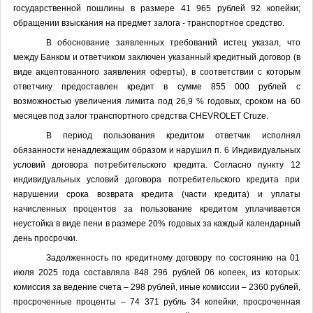
государственной пошлины в размере 41 965 рублей 92 копейки;
обращении взыскания на предмет залога - транспортное средство.
В обоснование заявленных требований истец указал, что
между Банком и ответчиком заключен указанный кредитный договор (в
виде акцептованного заявления оферты), в соответствии с которым
ответчику предоставлен кредит в сумме 855 000 рублей с
возможностью увеличения лимита под 26,9 % годовых, сроком на 60
месяцев под залог транспортного средства
CHEVROLET
С
ruze
.
В период пользования кредитом ответчик исполнял
обязанности ненадлежащим образом и нарушил п. 6 Индивидуальных
условий договора потребительского кредита. Согласно пункту 12
индивидуальных условий договора потребительского кредита при
нарушении срока возврата кредита (части кредита) и уплаты
начисленных процентов за пользование кредитом уплачивается
неустойка в виде пени в размере 20% годовых за каждый календарный
день просрочки.
Задолженность по кредитному договору по состоянию на 01
июля 2025 года составляла 848 296 рублей 06 копеек, из которых:
комиссия за ведение счета – 298 рублей, иные комиссии – 2360 рублей,
просроченные проценты – 74 371 рубль 34 копейки, просроченная