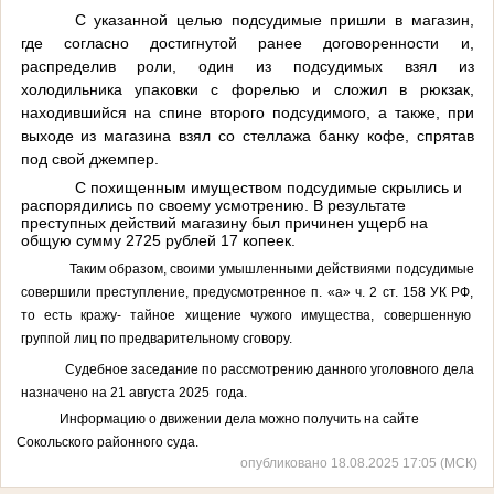
С указанной целью подсудимые пришли в магазин,
где согласно достигнутой ранее договоренности и,
распределив роли, один из подсудимых взял из
холодильника упаковки с форелью и сложил в рюкзак,
находившийся на спине второго подсудимого, а также, при
выходе из магазина взял со стеллажа банку кофе, спрятав
под свой джемпер.
С похищенным имуществом подсудимые скрылись и
распорядились по своему усмотрению. В результате
преступных действий магазину был причинен ущерб на
общую сумму 2725 рублей 17 копеек.
Таким образом, своими умышленными действиями подсудимые
совершили преступление, предусмотренное п. «а» ч. 2 ст. 158 УК РФ,
то есть кражу- тайное хищение чужого имущества, совершенную
группой лиц по предварительному сговору.
Судебное заседание по рассмотрению данного уголовного дела
назначено на 21 августа 2025 года.
Информацию о движении дела можно получить на сайте
Сокольского районного суда.
опубликовано 18.08.2025 17:05 (МСК)