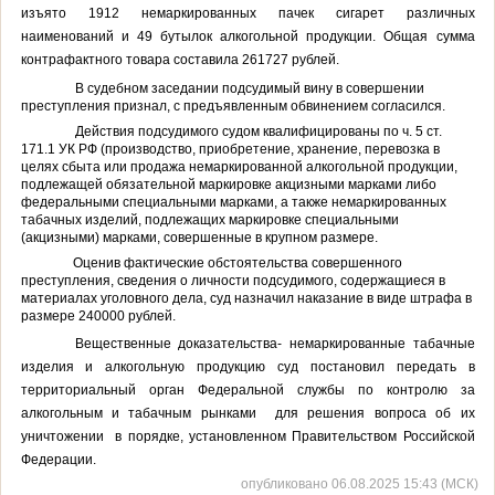
изъято 1912 немаркированных пачек сигарет различных
наименований и 49 бутылок алкогольной продукции. Общая сумма
контрафактного товара составила 261727 рублей.
В судебном заседании подсудимый вину в совершении
преступления признал, с предъявленным обвинением согласился.
Действия подсудимого судом квалифицированы по ч. 5 ст.
171.1 УК РФ (производство, приобретение, хранение, перевозка в
целях сбыта или продажа немаркированной алкогольной продукции,
подлежащей обязательной маркировке акцизными марками либо
федеральными специальными марками, а также немаркированных
табачных изделий, подлежащих маркировке специальными
(акцизными) марками, совершенные в крупном размере.
Оценив фактические обстоятельства совершенного
преступления, сведения о личности подсудимого, содержащиеся в
материалах уголовного дела, суд назначил наказание в виде штрафа в
размере 240000 рублей.
Вещественные доказательства- немаркированные табачные
изделия и алкогольную продукцию суд постановил передать в
территориальный орган Федеральной службы по контролю за
алкогольным и табачным рынками для решения вопроса об их
уничтожении
в порядке, установленном Правительством Российской
Федерации.
опубликовано 06.08.2025 15:43 (МСК)