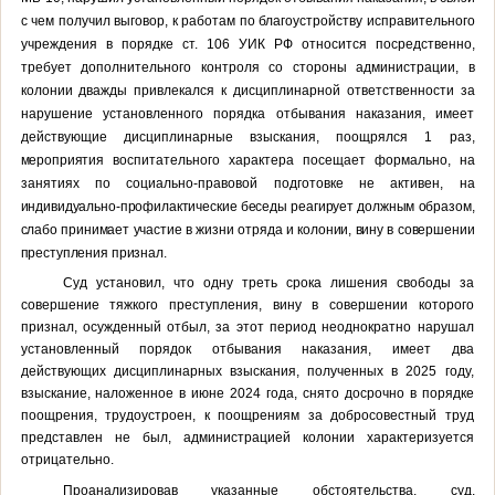
с чем получил выговор, к работам по благоустройству исправительного
учреждения в порядке ст. 106 УИК РФ относится посредственно,
требует дополнительного контроля со стороны администрации, в
колонии дважды привлекался к дисциплинарной ответственности за
нарушение установленного порядка отбывания наказания, имеет
действующие дисциплинарные взыскания, поощрялся 1 раз,
мероприятия
воспитательного характера посещает формально, на
занятиях по социально-правовой подготовке не активен,
на
индивидуально-профилактические беседы реагирует должным образом,
слабо принимает участие в жизни отряда и колонии, вину в совершении
преступления признал.
Суд установил, что одну треть срока лишения свободы за
совершение тяжкого преступления, вину в совершении которого
признал, осужденный отбыл, за этот период неоднократно нарушал
установленный порядок отбывания наказания, имеет два
действующих дисциплинарных взыскания, полученных в 2025 году,
взыскание, наложенное в июне 2024 года, снято досрочно в порядке
поощрения, трудоустроен, к поощрениям за добросовестный труд
представлен не был, администрацией колонии характеризуется
отрицательно.
Проанализировав указанные обстоятельства, суд,