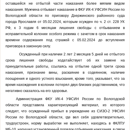
оставшейся не отбытой части наказания более мягким видом
наказания. Мужчина отбывает наказание в ФКУ ИК-4 УФСИН России по
Вологодской области по приговору Дзержинского районного суда
города Ярославля от 05.02.2024, которым осужден по ч. 2 ст. 228 УК
РФ, к 3 годам 6 месяцам лишения свободы с отбыванием в
исправительной колонии особого режима с зачетом в срок наказания
времени содержания под стражей с 05.02.2024 до вступления
приговора в законную силу.
Осужденный при наличии 2 лет 2 месяцев 5 дней не отбытого
срока лишения свободы ходатайствует об их замене на
принудительные работы, ссылаясь на отбытие одной трети срока
наказания, признание вины, раскаяние в содеянном, наличие
поощрения и одного устного взыскания, кроме того, указывает, что за
время нахождения в колонии потерял двух близких родственников, что
негативно сказалось на его здоровье.
Администрация ФКУ ИК-4 УФСИН России по Вологодской
области представила характеризующий материал, из которого
следует, что осужденный прибыл в учреждение из СИЗО-2 УФСИН
России по Вологодской области, где вел себя удовлетворительно,
трудоустроен, норму выработки не выполняет, находясь в ФКЛПУ
МБ-10, нарушил установленный порядок отбывания наказания, в связи