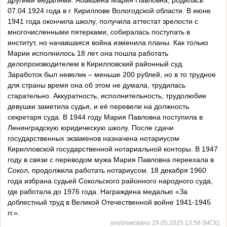
другими медалями. Абакшина Мария Павловна, родилась
07.04.1924 года в г. Кириллове Вологодской области. В июне
1941 года окончила школу, получила аттестат зрелости с
многочисленными пятерками, собиралась поступать в
институт, но начавшаяся война изменила планы. Как только
Марии исполнилось 18 лет она пошла работать
делопроизводителем в Кирилловский районный суд.
Заработок был невелик – меньше 200 рублей, но в то трудное
для страны время она об этом не думала, трудилась
старательно. Аккуратность, исполнительность, трудолюбие
девушки заметила судья, и её перевели на должность
секретаря суда. В 1944 году Мария Павловна поступила в
Ленинградскую юридическую школу. После сдачи
государственных экзаменов назначена нотариусом
Кирилловской государственной нотариальной конторы. В 1947
году в связи с переводом мужа Мария Павловна переехала в
Сокол, продолжила работать нотариусом. 18 декабря 1960
года избрана судьей Сокольского районного народного суда,
где работала до 1976 года. Награждена медалью «За
доблестный труд в Великой Отечественной войне 1941-1945
гг.».
опубликовано 29.05.2025 13:58 (МСК)