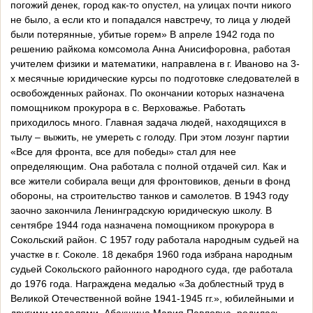
погожий денек, город как-то опустел, на улицах почти никого
не было, а если кто и попадался навстречу, то лица у людей
были потерянные, убитые горем» В апреле 1942 года по
решению райкома комсомола Анна Анисифоровна, работая
учителем физики и математики, направлена в г. Иваново на 3-
х месячные юридические курсы по подготовке следователей в
освобожденных районах. По окончании которых назначена
помощником прокурора в с. Верховажье. Работать
приходилось много. Главная задача людей, находящихся в
тылу – выжить, не умереть с голоду. При этом лозунг партии
«Все для фронта, все для победы» стал для нее
определяющим. Она работала с полной отдачей сил. Как и
все жители собирала вещи для фронтовиков, деньги в фонд
обороны, на строительство танков и самолетов. В 1943 году
заочно закончила Ленинградскую юридическую школу. В
сентябре 1944 года назначена помощником прокурора в
Сокольский район. С 1957 году работала народным судьей на
участке в г. Соколе. 18 декабря 1960 года избрана народным
судьей Сокольского районного народного суда, где работала
до 1976 года. Награждена медалью «За доблестный труд в
Великой Отечественной войне 1941-1945 гг.», юбилейными и