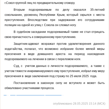
г.Сокол группой лиц по предварительному сговору.
Вторым подозреваемым по делу оказался 35-летний
сокольчанин, уроженец Республики Крым, который скрылся с места
преступления. Впоследствии при задержании его сотрудниками
полиции на одной из улиц г. Сокола он сломал ногу.
В судебном заседании подозреваемый также не стал отрицать
свою причастность к совершенному преступлению.
Защитник-адвокат возражал против удовлетворения данного
ходатайства, полагал, что возможно избрание более мягкой меры
пресечения в виде домашнего ареста на период нахождения
подозреваемого на лечении в связи с переломом ноги.
Суд, с
учетом данных о личности подозреваемого,
а также с
учетом тяжести инкриминируемого ему преступления, избрал ему меру
пресечения в
виде заключения под стражу по 25 июля 2025
года.
Постановление в законную силу не вступило и может быть
обжаловано участниками процесса.
#суды35регион_Сокольский_районный_суд
опубликовано 28.05.2025 15:14 (МСК)